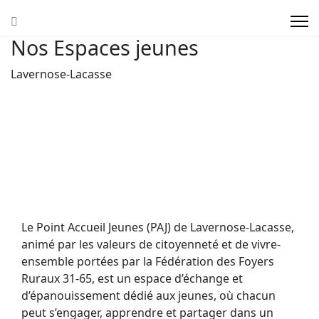
Actions et accompagnements
Nos Espaces jeunes
Boîte à outils / ressources
Lavernose-Lacasse
Notre réseau
L'actualité du réseau
Le Point Accueil Jeunes (PAJ) de Lavernose-Lacasse,
animé par les valeurs de citoyenneté et de vivre-
ensemble portées par la Fédération des Foyers
Ruraux 31-65, est un espace d’échange et
d’épanouissement dédié aux jeunes, où chacun
peut s’engager, apprendre et partager dans un