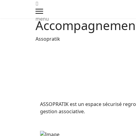
Actions et accompagneme
menu
Accompagnemen
Boîte à outils / ressources
Assopratik
Notre réseau
L'actualité du réseau
ASSOPRATIK est un espace sécurisé regrou
gestion associative.