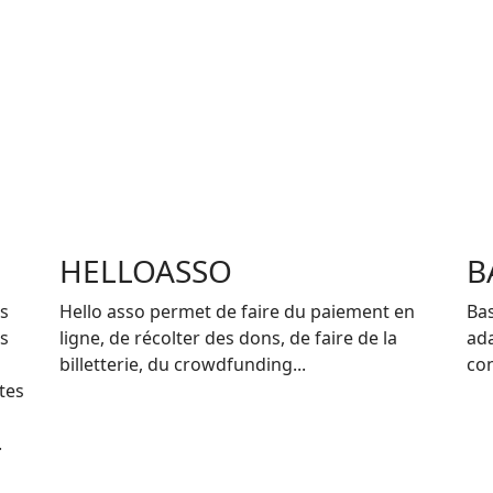
HELLOASSO
B
es
Hello asso permet de faire du paiement en
Bas
os
ligne, de récolter des dons, de faire de la
ada
billetterie, du crowdfunding...
con
tes
.