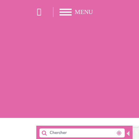
MENU
LA FÉDÉ
ACTIONS ET ACCOMP
BOÎTE À OUTILS / RE
NOTRE RÉSEAU
L'ACTUALITÉ DU RÉS