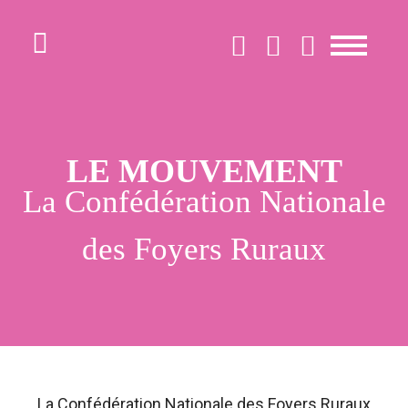
LA FÉDÉ
LE MOUVEMENT
ACTIONS ET
La Confédération Nationale
ACCOMPAGNEMENTS
des Foyers Ruraux
BOÎTE À
OUTILS /
RESSOURCES
La Confédération Nationale des Foyers Ruraux