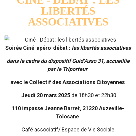
CINÉ - DÉBAT : LES
NOTRE
LIBERTÉS
RÉSEAU
ASSOCIATIVES
L'ACTUALITÉ
Soirée Ciné-apéro-débat :
les libertés associatives
DU RÉSEAU
dans le cadre du dispositif Guid’Asso 31, accueillie
par le Triporteur
avec le Collectif des Associations Citoyennes
Jeudi 20 mars 2025
de 18h30 et 22h30
110 impasse Jeanne Barret, 31320 Auzeville-
Tolosane
Café associatif/ Espace de Vie Sociale