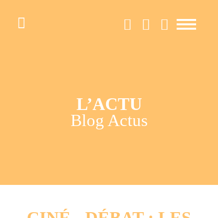
LA FÉDÉ
ACTIONS ET
L’ACTU
Blog Actus
ACCOMPAGNEMENTS
BOÎTE À
OUTILS /
RESSOURCES